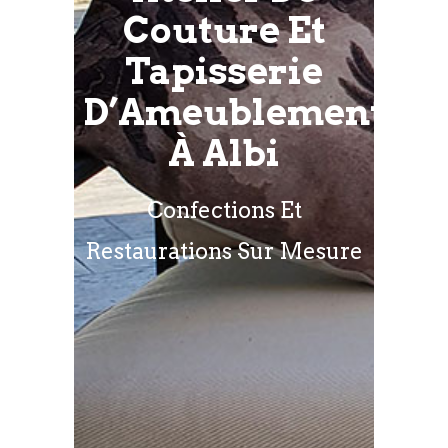
Couture Et
Tapisserie
D’Ameublement
À Albi
Confections Et
Restaurations Sur Mesure